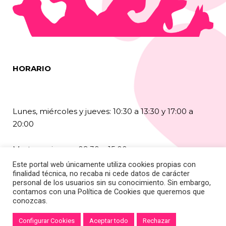
HORARIO
Lunes, miércoles y jueves: 10:30 a 13:30 y 17:00 a
20:00
Martes y viernes: 09:30 a 15:00
Este portal web únicamente utiliza cookies propias con
finalidad técnica, no recaba ni cede datos de carácter
Sábados: 10:30 a 13:30
personal de los usuarios sin su conocimiento. Sin embargo,
contamos con una
Política de Cookies
que queremos que
Agosto: 9:30 a 14:00
conozcas.
Configurar Cookies
Aceptar todo
Rechazar
© Copyright
+QueVets