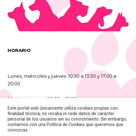
HORARIO
Lunes, miércoles y jueves: 10:30 a 13:30 y 17:00 a
20:00
Martes y viernes: 09:30 a 15:00
Este portal web únicamente utiliza cookies propias con
finalidad técnica, no recaba ni cede datos de carácter
Sábados: 10:30 a 13:30
personal de los usuarios sin su conocimiento. Sin embargo,
contamos con una
Política de Cookies
que queremos que
Agosto: 9:30 a 14:00
conozcas.